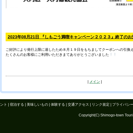
2023年08月21日 『しもごう満喫キャンペーン２０２３』終了の
ご好評により発行上限に達したため８月１９日をもちましてクーポンへの引換
たくさんのお客様にご利用いただきまてありがとうございました
|
メイン
|
ント
|
宿泊する
|
美味しいもの
|
体験する
|
交通アクセス
|
リンク規定
|
プライバシ
Copyright(C) Shimogo-town Tourism