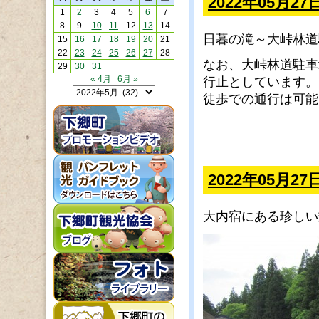
2022年05月
1
2
3
4
5
6
7
8
9
10
11
12
13
14
日暮の滝～大峠林道
15
16
17
18
19
20
21
22
23
24
25
26
27
28
なお、大峠林道駐車
29
30
31
« 4月
6月 »
行止としています。
徒歩での通行は可能
2022年05月27
大内宿にある珍しい