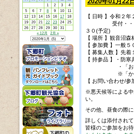
2020年01月
1
2
3
4
5
6
7
8
9
10
11
【 日時 】令和２
12
13
14
15
16
17
18
19
20
21
22
23
24
25
受付・・・９：３
26
27
28
29
30
31
３０(予定)
« 12月
2月 »
【 場所 】観音沼
【 参加費 】一般５
【 募集人数 】先着
【 持参品 】・防
・「お弁当」「
※「かんじき
【 お問い合わせ/参
※悪天候等による中
い。
その他、昼食の際に
詳しくは添付されて
皆様のご参加をお待