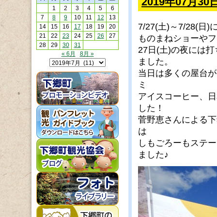
2019年07月3
1
2
3
4
5
6
7
8
9
10
11
12
13
7/27(土)～7/2
14
15
16
17
18
19
20
21
22
23
24
25
26
27
ものまねショーやフ
28
29
30
31
27日(土)の夜に
« 6月
8月 »
ました。
当日は多くの屋台が
ミ
アイスコーヒー、日
した！
菅野恵さんによる下
は
しもごろーもステー
ました♪