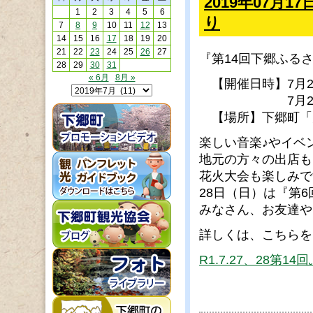
2019年07月
1
2
3
4
5
6
り
7
8
9
10
11
12
13
14
15
16
17
18
19
20
21
22
23
24
25
26
27
『第14回下郷ふる
28
29
30
31
« 6月
8月 »
【開催日時】7月27
7月28日（日）
【場所】下郷町「
楽しい音楽♪やイベ
地元の方々の出店も
花火大会も楽しみで
28日（日）は『第6
みなさん、お友達や
詳しくは、こちらを
R1.7.27、28第1