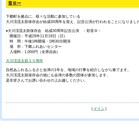
音Ⅲー
下郷町を拠点に、様々な活動に参加している
大川渓流太鼓保存会が結成30周年を迎え、記念公演が行われることになりまし
♦大川渓流太鼓保存会 結成30周年記念公演 －彩音Ⅲ－
開催日：平成29年11月19日（日）
時 間：午後1時開場・1時30分開演
場 所：下郷ふれあいセンター
入場料：1,000円（全席自由）
大川渓流太鼓３０周年
自然あふれるふるさと会津の1年を、地域の行事を紹介しながら奏でます。
大川渓流太鼓保存会の他にも会津の多数の団体が参加します。
是非皆さんでお誘い合わせの上お越しください。
|
メイン
|