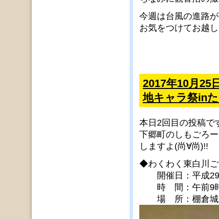
今週は台風の進路が
お気をつけてお越し
2017年10月
地キャラ祭in
本日2回目の投稿で
下郷町のしもごろー
しますよ(尚∀尚)!!
◆わくわく東白川ご
開催日：平成29年
時 間：午前9時
場 所：棚倉城