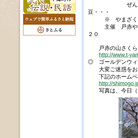
ぜんまい、凍み
豆・・・
※ やまざくら学
主催 戸赤やまざ
２０
戸赤の山さくら
http://www.t-y
◎ ゴールデンウィ
大変ご迷惑をお掛
下記のホームペー
http://shimogo.j
写真は、今日（３