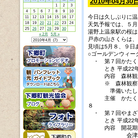
2010年04月
1
2
3
4
5
6
7
8
9
10
今日は久しぶりに温
11
12
13
14
15
16
17
18
19
20
21
22
23
24
天気予報では、５月
25
26
27
28
29
30
湯野上温泉駅の桜は
« 2月
5月 »
戸赤の山さくらは、
見頃は5月８、９日
○ゴールデンウィー
・ 第７回かたくり
とき 平成22年
内容 森林観察
※ 森林観察会に
準備いたしま
主催 かたくりの
８
・ 第７回やまざ
とき 平成22年
内容 開花期間
会津地鶏汁、い