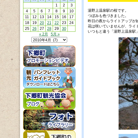
1
2
3
湯野上温泉駅の桜です。
4
5
6
7
8
9
10
つぼみも色づきました。
11
12
13
14
15
16
17
昨日の夜からライトアップが
18
19
20
21
22
23
24
花は咲いていませんが、ライ
25
26
27
28
29
30
いつもと違う「湯野上温泉駅
« 2月
5月 »