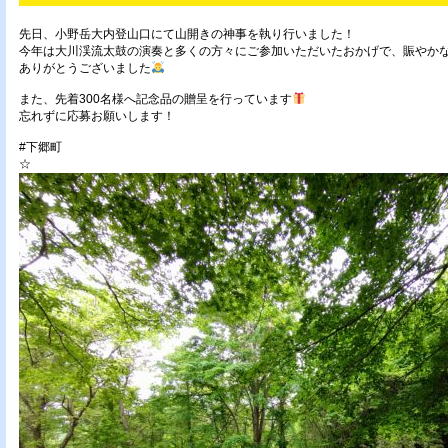
先日、小野岳大内登山口にて山開きの神事を執り行いました！
今年は大川渓流太鼓の演奏と多くの方々にご参加いただいたおかげで、賑やか
ありがとうございました
また、先着300名様へ記念品の贈呈を行っています
忘れずに応募お願いします！
#下郷町
☆