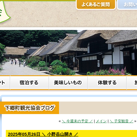
«
＼ 今週末の予定 ／
|
メイン
|
＼ 子安観音 ／
»
2025年05月26日 ＼ 小野岳山開き ／