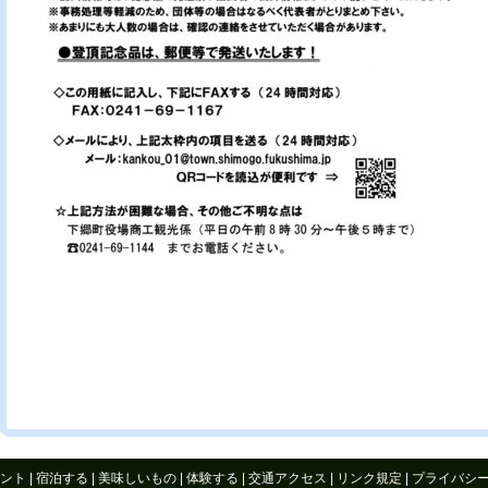
ント
|
宿泊する
|
美味しいもの
|
体験する
|
交通アクセス
|
リンク規定
|
プライバシ