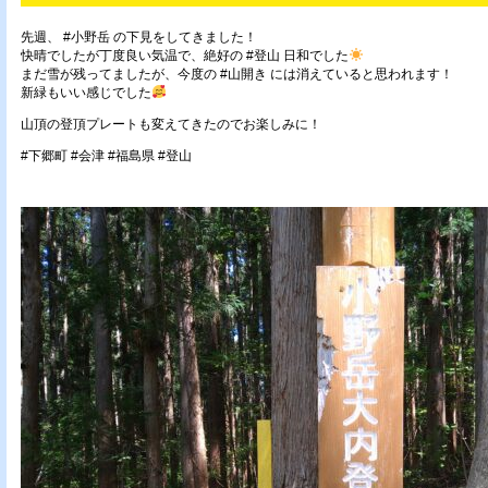
先週、 #小野岳 の下見をしてきました！
快晴でしたが丁度良い気温で、絶好の #登山 日和でした
まだ雪が残ってましたが、今度の #山開き には消えていると思われます！
新緑もいい感じでした
山頂の登頂プレートも変えてきたのでお楽しみに！
#下郷町 #会津 #福島県 #登山