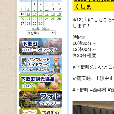
1
2
3
4
5
くしま
6
7
8
9
10
11
12
13
14
15
16
17
18
19
20
21
22
23
24
25
26
4/12(土)に
しもごろ
27
28
29
30
します！
« 3月
5月 »
時間
10時30分～
12時00分～
各30分程度
下郷町のいいとこ
※雨天時、出演中止
#下郷町 #西郷村
#