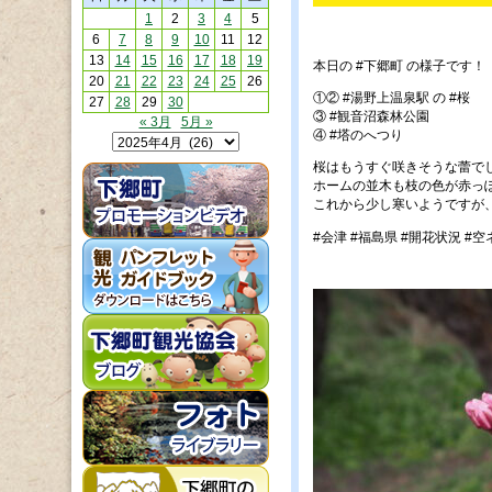
1
2
3
4
5
6
7
8
9
10
11
12
13
14
15
16
17
18
19
本日の #下郷町 の様子です！
20
21
22
23
24
25
26
①② #湯野上温泉駅 の #桜
27
28
29
30
③ #観音沼森林公園
« 3月
5月 »
④ #塔のへつり
桜はもうすぐ咲きそうな蕾で
ホームの並木も枝の色が赤っ
これから少し寒いようですが
#会津 #福島県 #開花状況 #