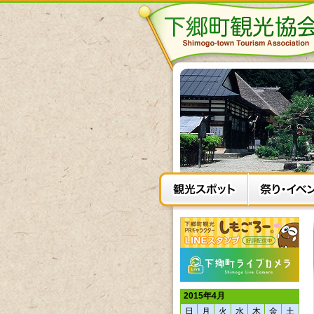
2015年4月
日
月
火
水
木
金
土