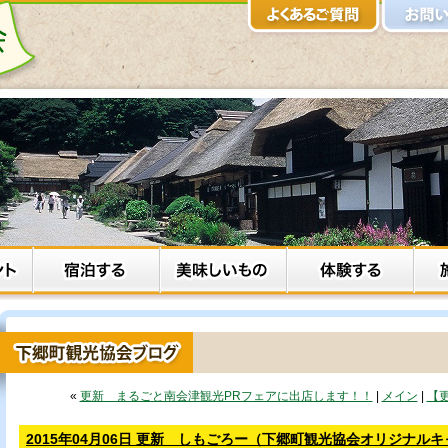
«
更新 まるごと南会津観光PRフェアに出店します！！
|
メイン
|
【
2015年04月06日 更新 しもごろー（下郷町観光協会オリジナル