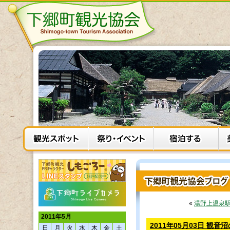
«
湯野上温泉
2011年5月
2011年05月03日 観
日
月
火
水
木
金
土