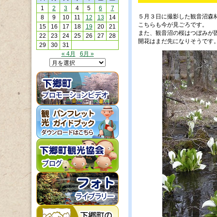
1
2
3
4
5
6
7
５月３日に撮影した観音沼森
8
9
10
11
12
13
14
こちらも今が見ごろです。
15
16
17
18
19
20
21
また、観音沼の桜はつぼみが
22
23
24
25
26
27
28
開花はまだ先になりそうです
29
30
31
« 4月
6月 »