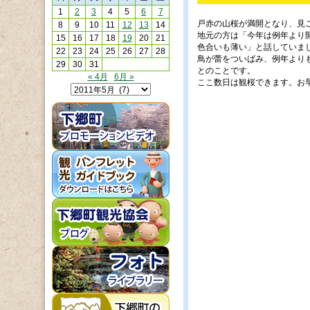
1
2
3
4
5
6
7
戸赤の山桜が満開となり、見
8
9
10
11
12
13
14
地元の方は「今年は例年より
15
16
17
18
19
20
21
色合いも薄い」と話していま
22
23
24
25
26
27
28
鳥が蕾をついばみ、例年より
29
30
31
とのことです。
« 4月
6月 »
ここ数日は観桜できます。お