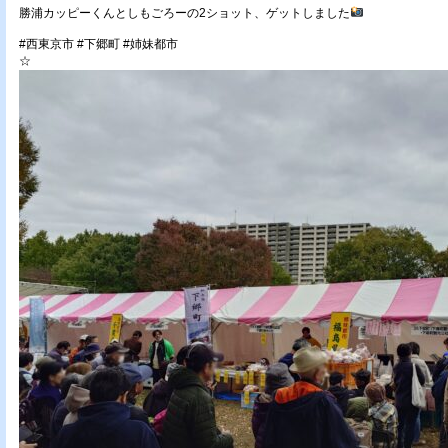
勝浦カッピーくんとしもごろーの2ショット、ゲットしました
#西東京市
#下郷町
#姉妹都市
☆