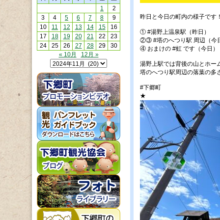
1
2
昨日と今日の町内の様子です
3
4
5
6
7
8
9
10
11
12
13
14
15
16
①
#湯野上温泉駅
（昨日）
17
18
19
20
21
22
23
②③
#塔のへつり駅
周辺（今
24
25
26
27
28
29
30
④ おまけの
#虹
です（今日）
« 10月
12月 »
湯野上駅では背後の山とホー
塔のへつり駅周辺の落葉の多
#下郷町
★