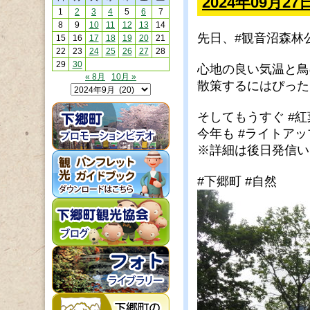
2024年09月2
1
2
3
4
5
6
7
8
9
10
11
12
13
14
先日、
#観音沼森林
15
16
17
18
19
20
21
22
23
24
25
26
27
28
29
30
心地の良い気温と鳥
« 8月
10月 »
散策するにはぴった
そしてもうすぐ
#紅
今年も
#ライトアッ
※詳細は後日発信い
#下郷町
#自然