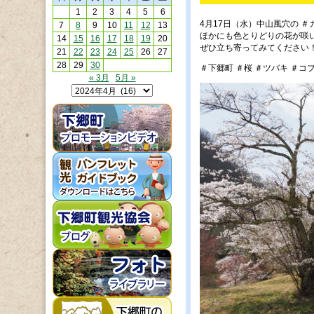
1
2
3
4
5
6
4月17日（水）中山風穴の 
7
8
9
10
11
12
13
ほかにも色とりどりの花が咲
14
15
16
17
18
19
20
ぜひ立ち寄ってみてください
21
22
23
24
25
26
27
28
29
30
＃下郷町 ＃桜 ＃ツバキ ＃コ
« 3月
5月 »