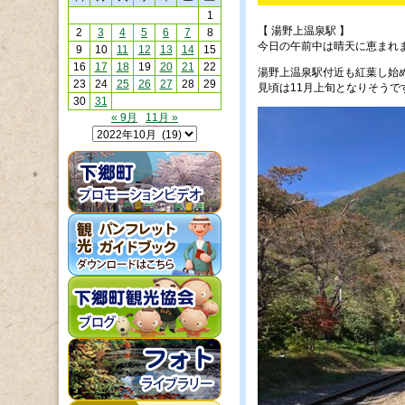
1
【 湯野上温泉駅 】
2
3
4
5
6
7
8
今日の午前中は晴天に恵まれ
9
10
11
12
13
14
15
16
17
18
19
20
21
22
湯野上温泉駅付近も紅葉し始
23
24
25
26
27
28
29
見頃は11月上旬となりそうで
30
31
« 9月
11月 »