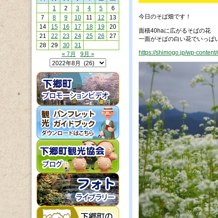
1
2
3
4
5
6
今日のそば畑です！
7
8
9
10
11
12
13
14
15
16
17
18
19
20
面積40haに広がるそばの花
21
22
23
24
25
26
27
一面がそばの白い花でいっぱ
28
29
30
31
https://shimogo.jp/wp-conten
« 7月
9月 »