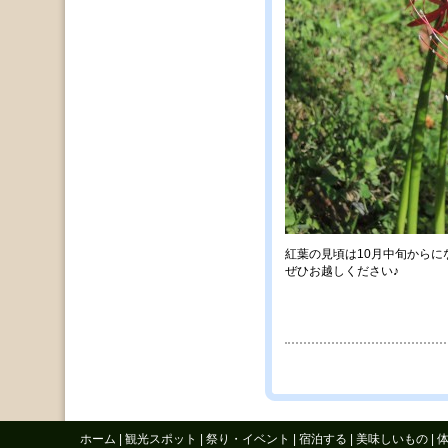
紅葉の見頃は10月中旬からに
ぜひお越しください♪
ホーム
|
観光スポット
|
祭り・イベント
|
宿泊する
|
美味しいもの
|