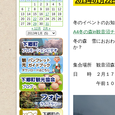
2013年01月
1
2
3
4
5
6
7
8
9
10
11
12
13
14
15
16
17
18
19
20
21
22
23
24
25
26
冬のイベントのお知
27
28
29
30
31
« 12月
2月 »
A4冬の森in観音沼
冬の森 雪におおわ
か？
集合場所 観音沼森
日 時 ２月１７
午前１０時０