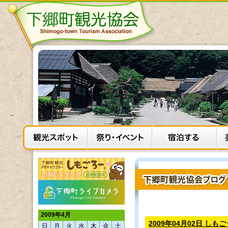
2009年4月
2009年04月02日 しも
日
月
火
水
木
金
土