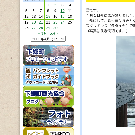
1
2
3
4
雪です。
5
6
7
8
9
10
11
４月１日夜に雪が降りました
12
13
14
15
16
17
18
一夜にして、真っ白な景色と
19
20
21
22
23
24
25
スタッドレス（冬タイヤ）で
26
27
28
29
30
（写真は役場周辺です。）
« 3月
5月 »