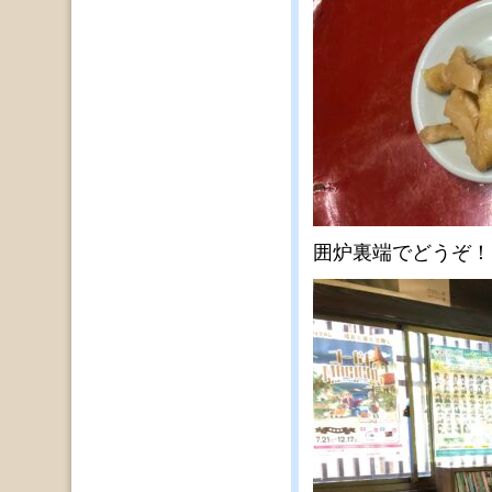
囲炉裏端でどうぞ！