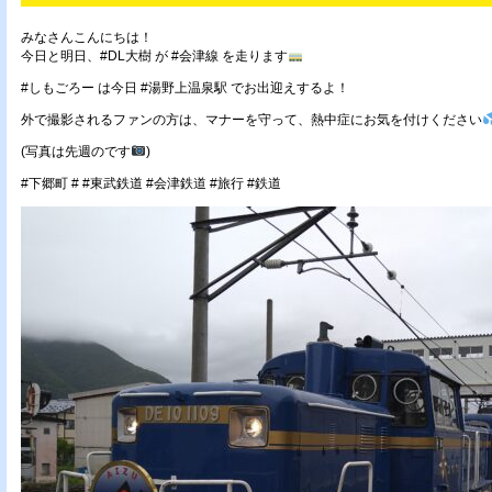
みなさんこんにちは！
今日と明日、#DL大樹 が #会津線 を走ります
#しもごろー は今日 #湯野上温泉駅 でお出迎えするよ！
外で撮影されるファンの方は、マナーを守って、熱中症にお気を付けください
(写真は先週のです
)
#下郷町 # #東武鉄道 #会津鉄道 #旅行 #鉄道