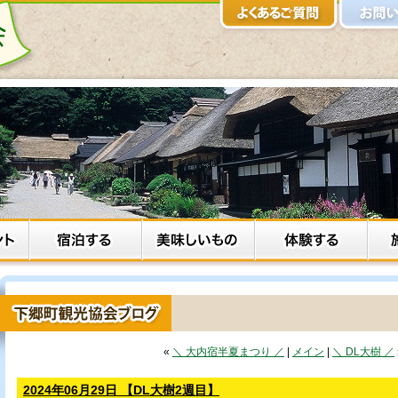
«
＼ 大内宿半夏まつり ／
|
メイン
|
＼ DL大樹 ／
2024年06月29日 【DL大樹2週目】