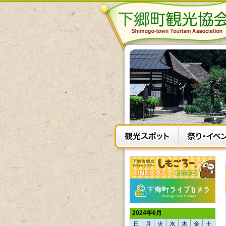
2024年6月
日
月
火
水
木
金
土