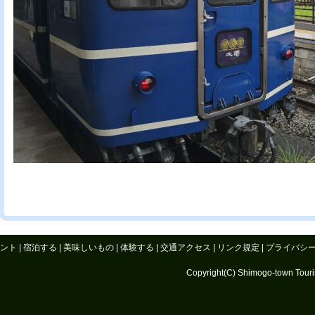
ント
|
宿泊する
|
美味しいもの
|
体験する
|
交通アクセス
|
リンク規定
|
プライバシ
Copyright(C) Shimogo-town Tourism