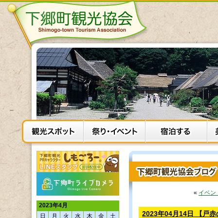
«
イベン
2023年4月
2023年04月14日 【
日
月
火
水
木
金
土