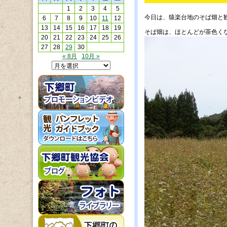
1
2
3
4
5
今日は、猿楽台地のそば畑と
6
7
8
9
10
11
12
13
14
15
16
17
18
19
そば畑は、ほとんどが茶色くなっ
20
21
22
23
24
25
26
27
28
29
30
« 8月
10月 »