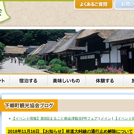
«
【イベント情報】第8回まるごと南会津観光PRフェア
|
メイン
|
【イベント
2018年11月16日 【お知らせ】林道大峠線の通行止め解除について