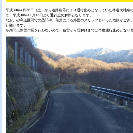
平成30年4月28日（土）から道路崩落により通行止めとなっていた林道大峠線
で、平成30年11月15日より通行止め解除となります。
なお、砂利道区間での凸凹や、落葉による路面のスリップといった危険がござ
行願います。
冬期間は除雪作業を行わないので、積雪から雪解けまでは再度通行止めとなり