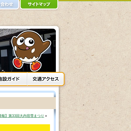
情報】第33回大内宿雪まつり
»