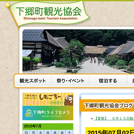
«
【更新】 ６月１５日観
2015年7月
2015年07月
日
月
火
水
木
金
土