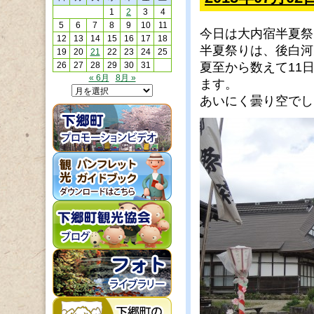
1
2
3
4
5
6
7
8
9
10
11
今日は大内宿半夏祭
12
13
14
15
16
17
18
半夏祭りは、後白河
19
20
21
22
23
24
25
26
27
28
29
30
31
夏至から数えて11
« 6月
8月 »
ます。
あいにく曇り空でし