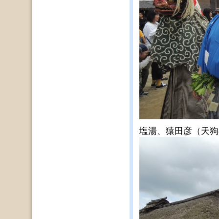
塩湯、猿田彦（天狗