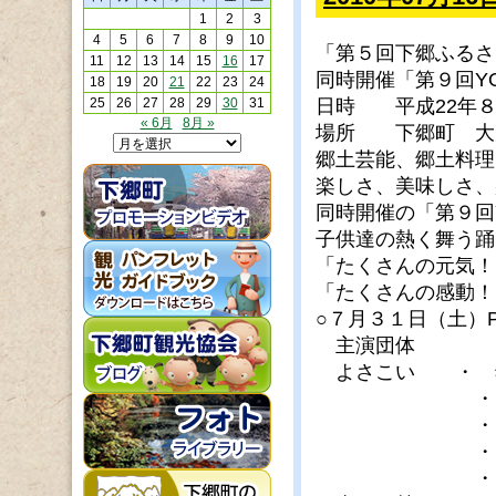
1
2
3
4
5
6
7
8
9
10
「第５回下郷ふるさ
11
12
13
14
15
16
17
同時開催「第９回Y
18
19
20
21
22
23
24
25
26
27
28
29
30
31
日時 平成22年８
« 6月
8月 »
場所 下郷町 大
郷土芸能、郷土料理
楽しさ、美味しさ、
同時開催の「第９回
子供達の熱く舞う踊
「たくさんの元気！
「たくさんの感動！
○７月３１日（土）
主演団体
よさこい ・ 
・ 福島学
・ 福島学
・ 桜家一門
・ 会津