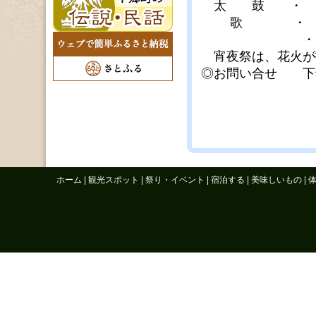
太 鼓 ・ 山
歌 ・ ナ
・ 會凜鶴
宵夜祭は、花火が打
◎お問い合せ 下
ホーム
|
観光スポット
|
祭り・イベント
|
宿泊する
|
美味しいもの
|