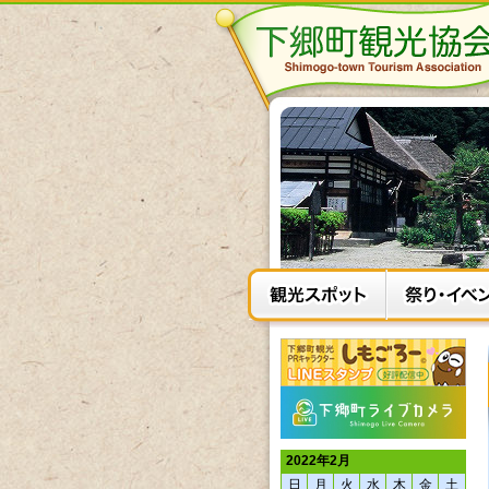
2022年2月
日
月
火
水
木
金
土