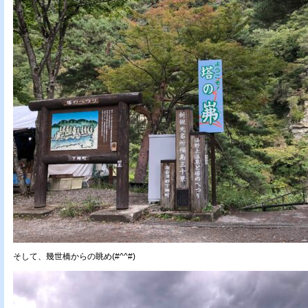
そして、幾世橋からの眺め(#^^#)